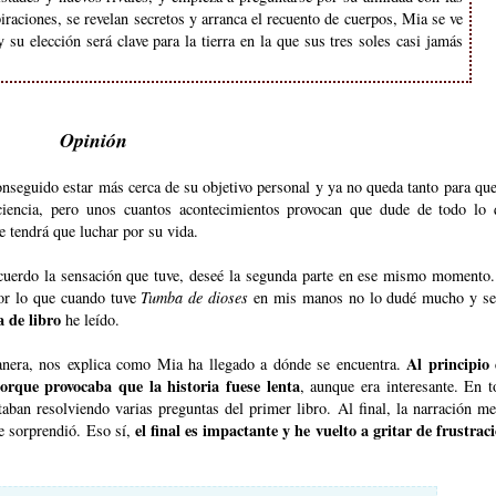
aciones, se revelan secretos y arranca el recuento de cuerpos, Mia se ve
y su elección será clave para la tierra en la que sus tres soles casi jamás
Opinión
nseguido estar más cerca de su objetivo personal y ya no queda tanto para qu
iencia, pero unos cuantos acontecimientos provocan que dude de todo lo 
e tendrá que luchar por su vida.
cuerdo la sensación que tuve, deseé la segunda parte en ese mismo momento
or lo que cuando tuve
Tumba de dioses
en mis manos no lo dudé mucho y se
a de libro
he leído.
Al principio 
nera, nos explica como Mia ha llegado a dónde se encuentra.
rque provocaba que la historia fuese lenta
, aunque era interesante. En 
ban resolviendo varias preguntas del primer libro. Al final, la narración m
el final es impactante y he vuelto a gritar de frustrac
me sorprendió. Eso sí,