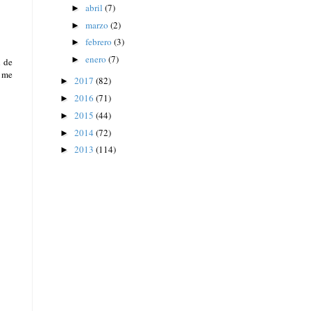
abril
(7)
►
marzo
(2)
►
febrero
(3)
►
enero
(7)
►
l de
y me
2017
(82)
►
2016
(71)
►
2015
(44)
►
2014
(72)
►
2013
(114)
►