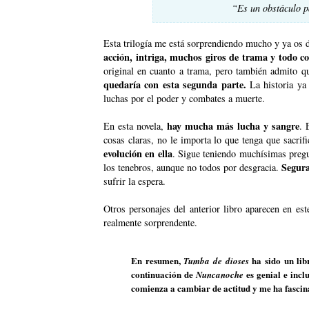
“Es un obstáculo p
Esta trilogía me está sorprendiendo mucho y ya os 
acción, intriga, muchos giros de trama y todo co
original en cuanto a trama, pero también admito qu
quedaría con esta segunda parte.
La historia ya
luchas por el poder y combates a muerte.
hay mucha más lucha y sangre
En esta novela,
. 
cosas claras, no le importa lo que tenga que sacri
evolución en ella
. Sigue teniendo muchísimas pregun
Segura
los tenebros, aunque no todos por desgracia.
sufrir la espera.
Otros personajes del anterior libro aparecen en e
realmente sorprendente.
En resumen,
ha sido un lib
Tumba de dioses
continuación de
es genial e incl
Nuncanoche
comienza a cambiar de actitud y me ha fascina