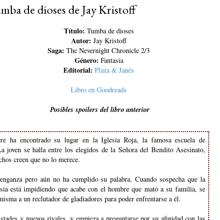
mba de dioses de Jay Kristoff
Título:
Tumba de dioses
Autor:
Jay Kristoff
Saga:
The Nevernight Chronicle 2/3
Género:
Fantasía
Editorial:
Plaza & Janés
Libro en Goodreads
Posibles spoilers del libro anterior
re ha encontrado su lugar en la Iglesia Roja, la famosa escuela de
La joven se halla entre los elegidos de la Señora del Bendito Asesinato,
hos creen que no lo merece.
enganza pero aún no ha cumplido su palabra. Cuando sospecha que la
esia está impidiendo que acabe con el hombre que mató a su familia, se
misma a un reclutador de gladiadores para poder enfrentarse a él.
stades y nuevos rivales, y empieza a preguntarse por su afinidad con las