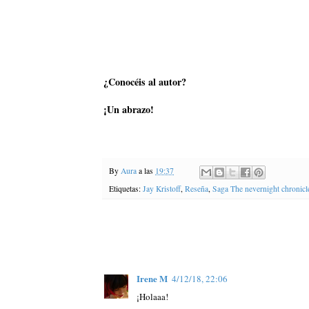
¿Conocéis al autor?
¡Un abrazo!
By
Aura
a las
19:37
Etiquetas:
Jay Kristoff
,
Reseña
,
Saga The nevernight chronicl
Irene M
4/12/18, 22:06
¡Holaaa!