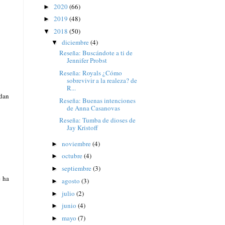
2020
(66)
►
2019
(48)
►
2018
(50)
▼
diciembre
(4)
▼
Reseña: Buscándote a ti de
Jennifer Probst
Reseña: Royals ¿Cómo
sobrevivir a la realeza? de
R...
dan
Reseña: Buenas intenciones
de Anna Casanovas
Reseña: Tumba de dioses de
Jay Kristoff
noviembre
(4)
►
octubre
(4)
►
septiembre
(3)
►
e ha
agosto
(3)
►
julio
(2)
►
junio
(4)
►
mayo
(7)
►