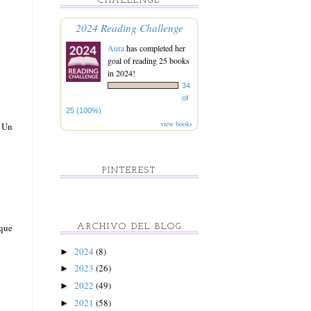
CHALLENGE
2024 Reading Challenge
Aura
has completed her
goal of reading 25 books
in 2024!
34
of
25 (100%)
view books
. Un
PINTEREST
rque
ARCHIVO DEL BLOG
2024
(8)
►
2023
(26)
►
2022
(49)
►
2021
(58)
►