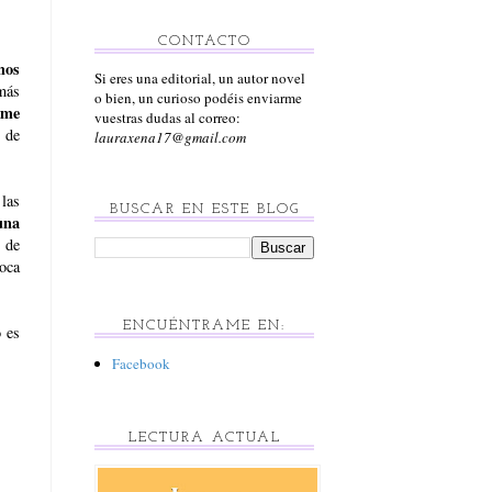
CONTACTO
mos
Si eres una editorial, un autor novel
más
o bien, un curioso podéis enviarme
me
vuestras dudas al correo:
 de
lauraxena17@gmail.com
 las
BUSCAR EN ESTE BLOG
una
s de
oca
ENCUÉNTRAME EN:
o es
Facebook
LECTURA ACTUAL