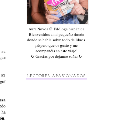
Aura Novoa ☪ Filóloga hispánica
Bienvenidos a mi pequeño rincón
donde se habla sobre todo de libros.
¡Espero que os guste y me
acompañéis en este viaje!
e su
☪ Gracias por dejarme soñar ☪
que
El
.
LECTORES APASIONADOS
guí
esa
todo
e ha
ión
.