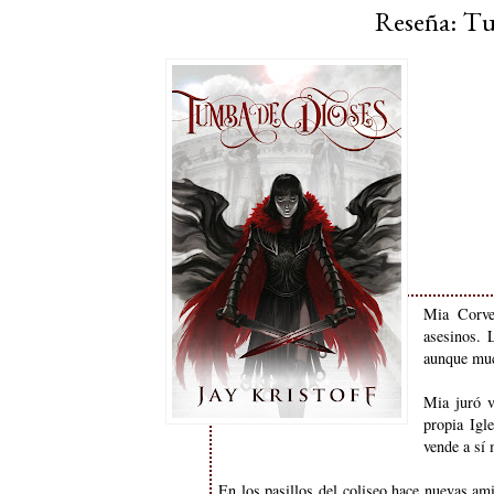
Reseña: Tu
Mia Corve
asesinos. 
aunque muc
Mia juró v
propia Igl
vende a sí 
En los pasillos del coliseo hace nuevas ami