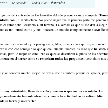
ara ti ㄧse recordóㄧ. Todos ellos. Obstáculos.”
Tene
digo que está entrando en los favoritos del año porque es muy completa.
ntado con un estilo claro.
No puedo negar que la primera parte me pareció 
e el autor sabe llevárselo a su terreno. La verdad es que si me dan a elegir
 no es tan introductoria y nos muestra un mundo completamente nuevo lleno
Eso me ha encantado y la protagonista, Mia, es una chica que sigue teniendo
he visto 
ficar si con eso consigue lo que quiere, aunque también os digo que
tas, pero lo mejor de este libro es quee se descubren algunos de los secreto
mente en el tercer tomo se resuelvan todas las preguntas,
pero ahora nos t
ste y se conocen mucho mejor, no voy a decir nombres porque es spoiler, per
ro muy entretenido, lleno de acción y aventuras que me ha encantado. La
uye un elemento bastante atractivo, como es la actividad en un coliseo. Mia
do su fuerza y su carácter.